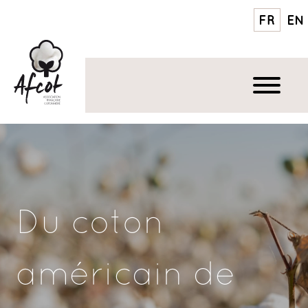
FR
EN
Du coton
américain de