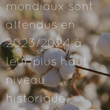
mondiaux sont
attendus en
2023/2024 à
leur plus haut
niveau
historique