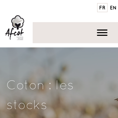
FR
EN
Coton : les
stocks