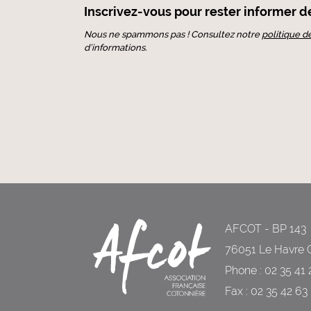
Inscrivez-vous pour rester informer de 
Nous ne spammons pas ! Consultez notre
politique d
d’informations.
AFCOT - BP 143
76051 Le Havre 
Phone : 02 35 41 
Fax : 02 35 42 63