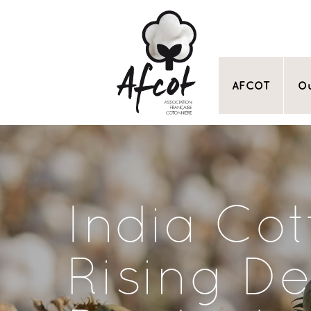
AFCOT
Ou
India Co
Rising De