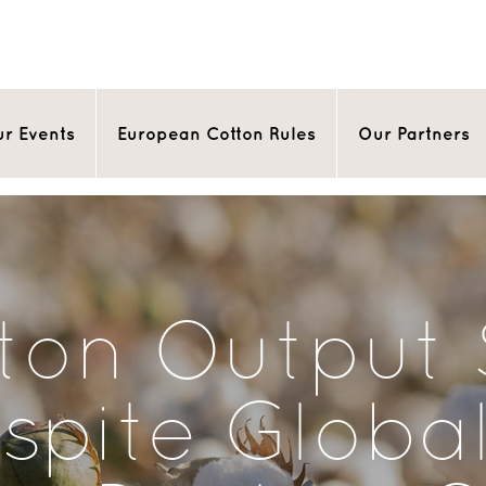
r Events
European Cotton Rules
Our Partners
tton Output
spite Globa