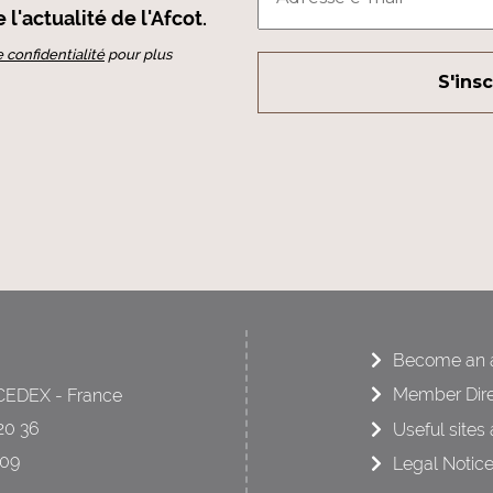
l'actualité de l'Afcot.
e confidentialité
pour plus
Become an a
Member Dire
CEDEX - France
20 36
Useful sites 
 09
Legal Notic