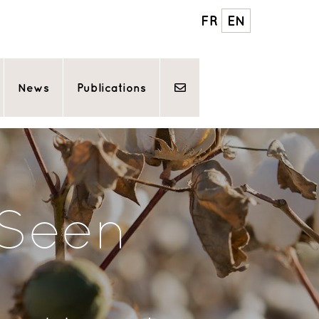
FR
EN
News
Publications
 Seen
l