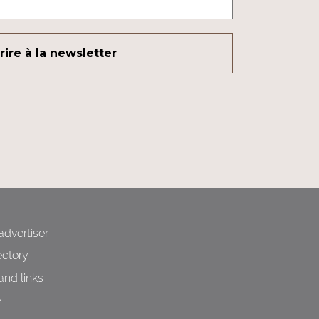
dvertiser
ctory
and links
e